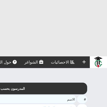
الاحصائيات
الشواغر
حول الم
المدرسون بحسب ماد
#
الاسم