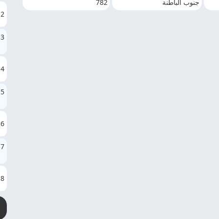
جنوب الباطنة
782
2
3
4
5
6
7
8